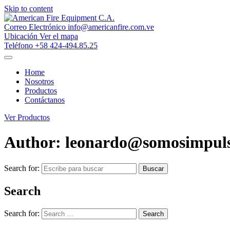
Skip to content
Correo Electrónico
info@americanfire.com.ve
Ubicación
Ver el mapa
Teléfono
+58 424-494.85.25
Home
Nosotros
Productos
Contáctanos
Ver Productos
Author: leonardo@somosimpul
Search for:
Buscar
Search
Search for:
Search