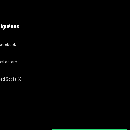
Siguénos
acebook
nstagram
ed Social X