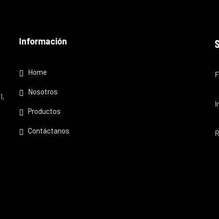
Información
Home
F
Nosotros
l,
I
Productos
Contáctanos
R