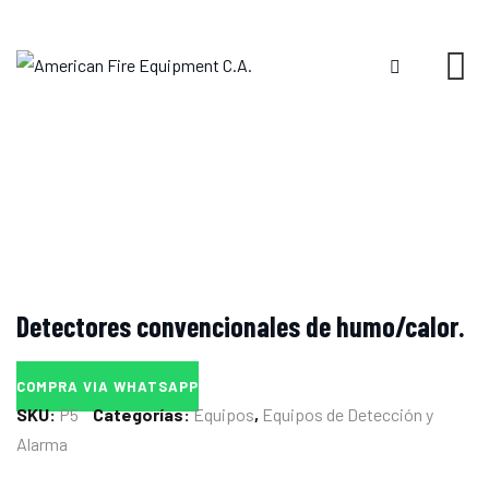
Skip
to
content
Detectores convencionales de humo/calor.
COMPRA VIA WHATSAPP
SKU:
P5
Categorías:
Equipos
,
Equipos de Detección y
Alarma