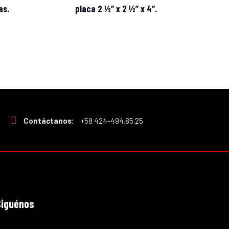
as.
placa 2 ½” x 2 ½” x 4”.
Contáctanos:
+58 424-494.85.25
Siguénos