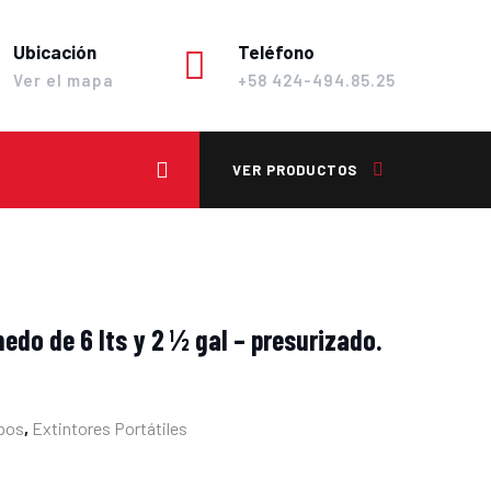
Ubicación
Teléfono
Ver el mapa
+58 424-494.85.25
VER PRODUCTOS
edo de 6 lts y 2 ½ gal – presurizado.
pos
,
Extintores Portátiles