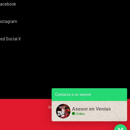
acebook
nstagram
ed Social X
Contacta a un asesor
Asesor en Ventas
Online