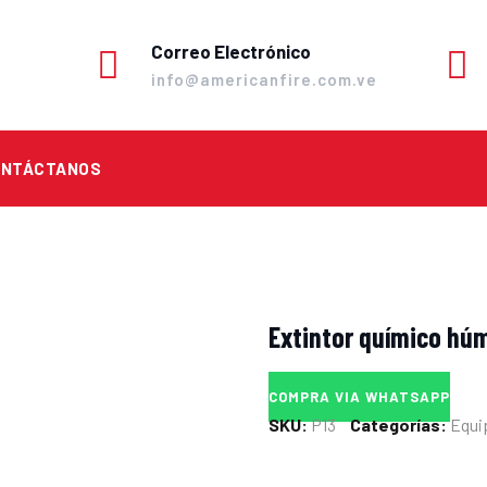
Correo Electrónico
info@americanfire.com.ve
ONTÁCTANOS
Extintor químico húm
COMPRA VIA WHATSAPP
SKU:
P13
Categorías:
Equi