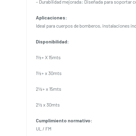
– Durabilidad mejorada: Diseñada para soportar co
Aplicaciones:
Ideal para cuerpos de bomberos, instalaciones indu
Disponibilidad:
1½» X 15mts
1½» x 30mts
2½» x 15mts
2½ x 30mts
Cumplimiento normativo:
UL / FM