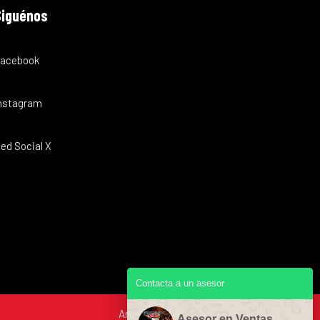
Siguénos
acebook
nstagram
ed Social X
Contacta a un asesor
Asesor en Ventas