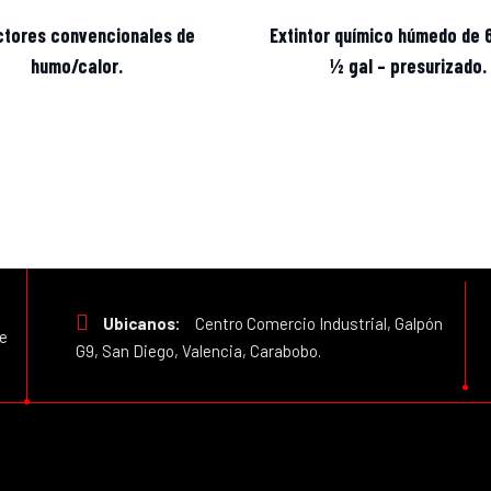
ctores convencionales de
Extintor químico húmedo de 6
humo/calor.
½ gal – presurizado.
Ubicanos:
Centro Comercio Industrial, Galpón
e
G9, San Diego, Valencia, Carabobo.