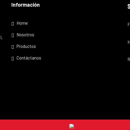
Información
Home
F
Nosotros
l,
I
Productos
Contáctanos
R