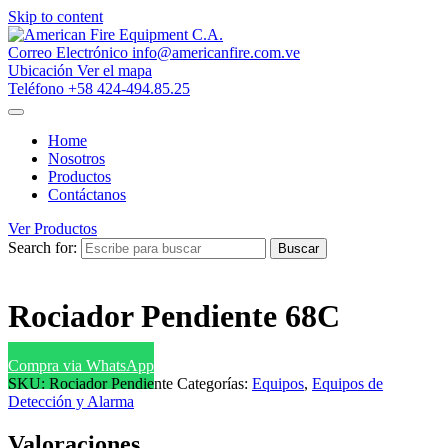
Skip to content
Correo Electrónico
info@americanfire.com.ve
Ubicación
Ver el mapa
Teléfono
+58 424-494.85.25
Home
Nosotros
Productos
Contáctanos
Ver Productos
Search for:
Buscar
Rociador Pendiente 68C
Compra via WhatsApp
SKU:
Rociador Pendiente
Categorías:
Equipos
,
Equipos de
Detección y Alarma
Valoraciones