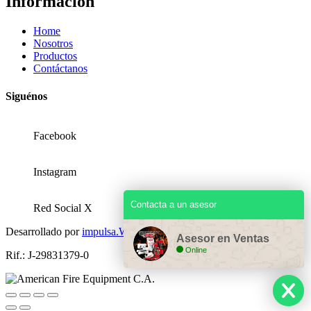
Información
Home
Nosotros
Productos
Contáctanos
Siguénos
Facebook
Instagram
Contacta a un asesor
Red Social X
Desarrollado por
impulsa.Website
Asesor en Ventas
Online
Rif.: J-29831379-0