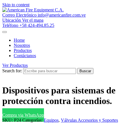
Skip to content
Correo Electrónico
info@americanfire.com.ve
Ubicación
Ver el mapa
Teléfono
+58 424-494.85.25
Home
Nosotros
Productos
Contáctanos
Ver Productos
Search for:
Buscar
Dispositivos para sistemas de
protección contra incendios.
Compra via WhatsApp
SKU:
P24
Categorías:
Equipos
,
Válvulas Accesorios y Soportes