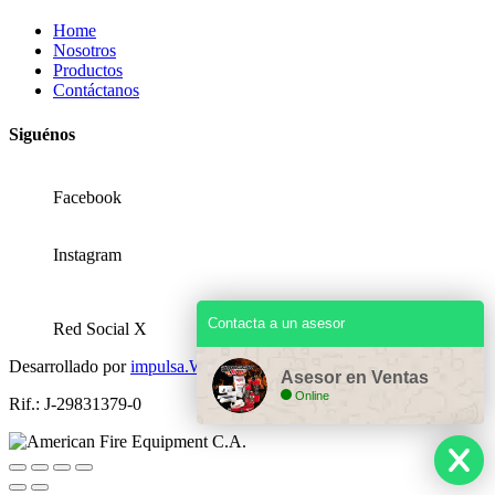
Home
Nosotros
Productos
Contáctanos
Siguénos
Facebook
Instagram
Contacta a un asesor
Red Social X
Desarrollado por
impulsa.Website
Asesor en Ventas
Online
Rif.: J-29831379-0