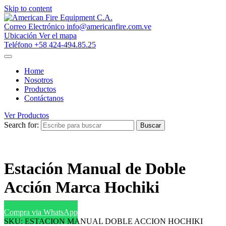
Skip to content
Correo Electrónico
info@americanfire.com.ve
Ubicación
Ver el mapa
Teléfono
+58 424-494.85.25
Home
Nosotros
Productos
Contáctanos
Ver Productos
Search for:
Buscar
Estación Manual de Doble
Acción Marca Hochiki
Compra via WhatsApp
SKU:
ESTACION MANUAL DOBLE ACCION HOCHIKI