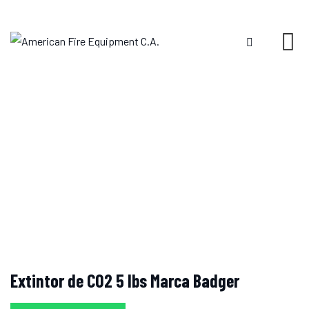
Skip
to
content
Extintor de CO2 5 lbs Marca Badger