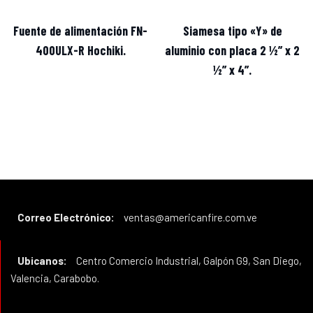
Fuente de alimentación FN-
Siamesa tipo «Y» de
400ULX-R Hochiki.
aluminio con placa 2 ½” x 2
½” x 4”.
Correo Electrónico:
ventas@americanfire.com.ve
Ubicanos:
Centro Comercio Industrial, Galpón G9, San Diego,
Valencia, Carabobo.