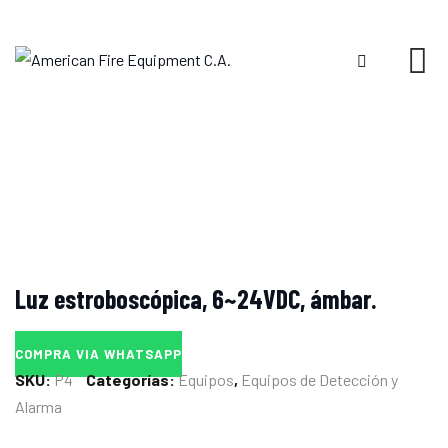
Skip
to
content
Luz estroboscópica, 6~24VDC, ámbar.
COMPRA VIA WHATSAPP
SKU:
P4
Categorías:
Equipos
,
Equipos de Detección y
Alarma