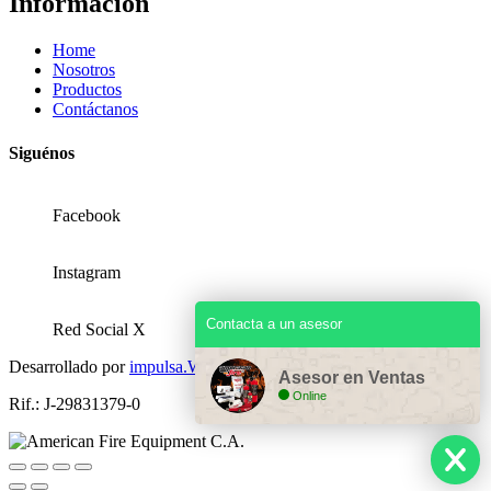
Información
Home
Nosotros
Productos
Contáctanos
Siguénos
Facebook
Instagram
Contacta a un asesor
Red Social X
Desarrollado por
impulsa.Website
Asesor en Ventas
Online
Rif.: J-29831379-0