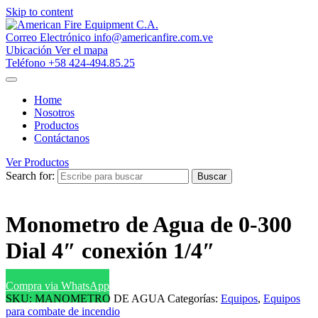
Skip to content
Correo Electrónico
info@americanfire.com.ve
Ubicación
Ver el mapa
Teléfono
+58 424-494.85.25
Home
Nosotros
Productos
Contáctanos
Ver Productos
Search for:
Buscar
Monometro de Agua de 0-300
Dial 4″ conexión 1/4″
Compra via WhatsApp
SKU:
MANOMETRO DE AGUA
Categorías:
Equipos
,
Equipos
para combate de incendio